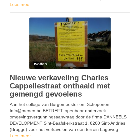
de eigenaar door middel van geruisloze en andere fusies …
Lees meer
wonen
Nieuwe verkaveling Charles
Cappellestraat onthaald met
gemengd gevoelens
Aan het college van Burgemeester en Schepenen
Info@menen.be BETREFT: openbaar onderzoek
omgevingsvergunningsaanvraag door de firma DANNEELS
DEVELOPMENT Sint-Baafskerkstraat 1, 8200 Sint-Andries
(Brugge) voor het verkavelen van een terrein Lageweg –
Charles Capellestraat, , kadastraal bekend onder MENEN 1
Lees meer