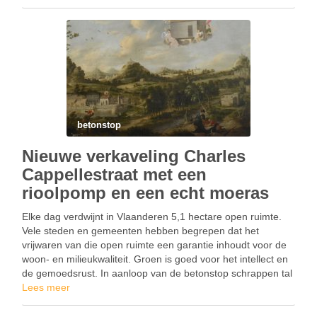
AFD, sectie F, 0547 B, 0569 D , 0570 H en 0570 …
betonstop
Nieuwe verkaveling Charles
Cappellestraat met een
rioolpomp en een echt moeras
Elke dag verdwijnt in Vlaanderen 5,1 hectare open ruimte.
Vele steden en gemeenten hebben begrepen dat het
vrijwaren van die open ruimte een garantie inhoudt voor de
woon- en milieukwaliteit. Groen is goed voor het intellect en
de gemoedsrust. In aanloop van de betonstop schrappen tal
van besturen daarom ‘versteningsprojecten’. …
Lees meer