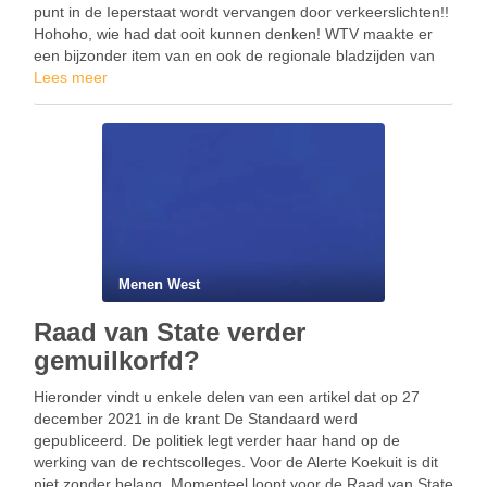
punt in de Ieperstaat wordt vervangen door verkeerslichten!!
Hohoho, wie had dat ooit kunnen denken! WTV maakte er
een bijzonder item van en ook de regionale bladzijden van
de kranten verspilden …
Lees meer
Menen West
Raad van State verder
gemuilkorfd?
Hieronder vindt u enkele delen van een artikel dat op 27
december 2021 in de krant De Standaard werd
gepubliceerd. De politiek legt verder haar hand op de
werking van de rechtscolleges. Voor de Alerte Koekuit is dit
niet zonder belang. Momenteel loopt voor de Raad van State