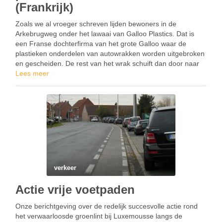
(Frankrijk)
Zoals we al vroeger schreven lijden bewoners in de
Arkebrugweg onder het lawaai van Galloo Plastics. Dat is
een Franse dochterfirma van het grote Galloo waar de
plastieken onderdelen van autowrakken worden uitgebroken
en gescheiden. De rest van het wrak schuift dan door naar
de obscure Frans/Belgische grens waar het …
Lees meer
verkeer
Actie vrije voetpaden
Onze berichtgeving over de redelijk succesvolle actie rond
het verwaarloosde groenlint bij Luxemousse langs de