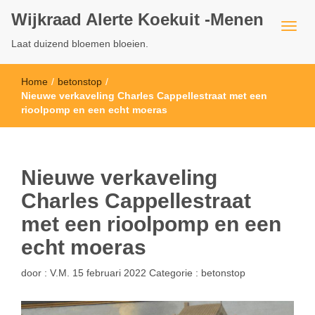
Wijkraad Alerte Koekuit -Menen
Laat duizend bloemen bloeien.
Home
/
betonstop
/
Nieuwe verkaveling Charles Cappellestraat met een
rioolpomp en een echt moeras
Nieuwe verkaveling
Charles Cappellestraat
met een rioolpomp en een
echt moeras
door :
V.M.
15 februari 2022
Categorie :
betonstop