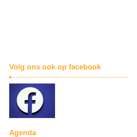
Waarom de Alerte Koekuit niet in beroep gaat tegen de ontdubbeling van de N58
De belangrijkste reden waarom de wijkraad Alerte Koekuit
zich zorgen maakt over het verbreden van de N58, is de
open baan die men daarmee legt voor de vervuilende
industriezone Menen West. Het verbreden van de N58 ,
incluis het vervangen van de rotonde in de Ieperstraat door
verkeerlichten, is immers …
Volg ons ook op facebook
Agenda