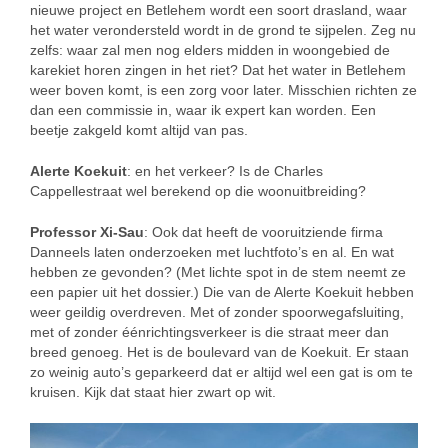
nieuwe project en Betlehem wordt een soort drasland, waar
het water verondersteld wordt in de grond te sijpelen. Zeg nu
zelfs: waar zal men nog elders midden in woongebied de
karekiet horen zingen in het riet? Dat het water in Betlehem
weer boven komt, is een zorg voor later. Misschien richten ze
dan een commissie in, waar ik expert kan worden. Een
beetje zakgeld komt altijd van pas.
Alerte Koekuit
: en het verkeer? Is de Charles
Cappellestraat wel berekend op die woonuitbreiding?
Professor Xi-Sau
: Ook dat heeft de vooruitziende firma
Danneels laten onderzoeken met luchtfoto’s en al. En wat
hebben ze gevonden? (Met lichte spot in de stem neemt ze
een papier uit het dossier.) Die van de Alerte Koekuit hebben
weer geildig overdreven. Met of zonder spoorwegafsluiting,
met of zonder éénrichtingsverkeer is die straat meer dan
breed genoeg. Het is de boulevard van de Koekuit. Er staan
zo weinig auto’s geparkeerd dat er altijd wel een gat is om te
kruisen. Kijk dat staat hier zwart op wit.