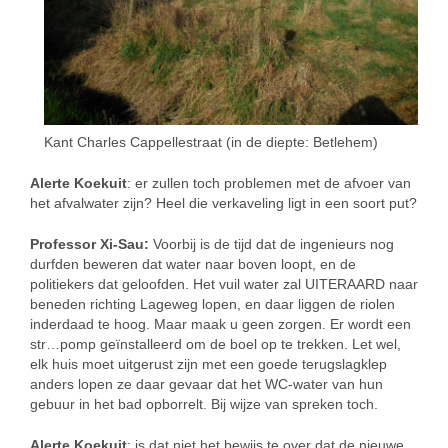
Kant Charles Cappellestraat (in de diepte: Betlehem)
Alerte Koekuit
: er zullen toch problemen met de afvoer van
het afvalwater zijn? Heel die verkaveling ligt in een soort put?
Professor Xi-Sau:
Voorbij is de tijd dat de ingenieurs nog
durfden beweren dat water naar boven loopt, en de
politiekers dat geloofden. Het vuil water zal UITERAARD naar
beneden richting Lageweg lopen, en daar liggen de riolen
inderdaad te hoog. Maar maak u geen zorgen. Er wordt een
str…pomp geïnstalleerd om de boel op te trekken. Let wel,
elk huis moet uitgerust zijn met een goede terugslagklep
anders lopen ze daar gevaar dat het WC-water van hun
gebuur in het bad opborrelt. Bij wijze van spreken toch.
Alerte Koekuit
: is dat niet het bewijs te over dat de nieuwe