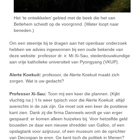
Het ‘te ontwikkelen’ gebied met de beek die het van
Betlehem scheidt op de voorgrond. (Water loopt naar
beneden.)
Om een steentje bij te dragen aan het openbaar onderzoek
hebben we advies ingewonnen bij een oude bekende van
deze website: professor dr. ir. Mi Xi-Sau, stedenbouwkundige
aan vrije katholieke universiteit van Pyongyang (VKUP).
Alerte Koekuit:
professor, de Alerte Koekuit maakt zich
zorgen. Wat is uw gedacht?
Professor Xi-Sau:
Toon mij een keer die plannen. (Kijkt
vluchtig na.) ‘t Is weer typisch voor die Alerte Koekuit: altijd
averechts in de zak zijn. Ge moet ook een keer de positieve
kant zien. Dank zij die firma Danneels wordt ge van erger
gespaard: er komen alleen huizekes bij. Voor hetzelfde geld
bouwden ze daar een nieuwe shredder van Galloo, of een
opslagtank voor azijnzuur, of een museum om de oprichter
van Decospan te eren. Ge kent toch de politiek in Menen?