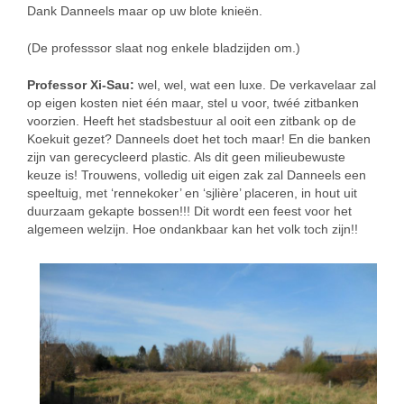
Dank Danneels maar op uw blote knieën.
(De professsor slaat nog enkele bladzijden om.)
Professor Xi-Sau:
wel, wel, wat een luxe. De verkavelaar zal
op eigen kosten niet één maar, stel u voor, twéé zitbanken
voorzien. Heeft het stadsbestuur al ooit een zitbank op de
Koekuit gezet? Danneels doet het toch maar! En die banken
zijn van gerecycleerd plastic. Als dit geen milieubewuste
keuze is! Trouwens, volledig uit eigen zak zal Danneels een
speeltuig, met ‘rennekoker’ en ‘sjlière’ placeren, in hout uit
duurzaam gekapte bossen!!! Dit wordt een feest voor het
algemeen welzijn. Hoe ondankbaar kan het volk toch zijn!!