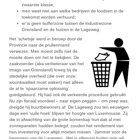
zwaarste klasse;
men weet niet aan welke bedrijven de loodsen in de
toekomst worden verhuurd;
er is geen bufferzone tussen de industriezone
Grensland en de huizen in de Lageweg.
Het ‘schetsje’ werd in beroep door de
Provincie naar de prullenmand
verwezen. Men moest zelfs niet de
moeite doen om het te bekijken. De
zaakvoerder (aka verbeteraar van het
imago van Grensland) kreeg bij de
stedelijke overheid (die over onze
woonkwaliteit moet waken) niet alleen
de al te ‘spaarzame oplossing’
goedgekeurd. Hij had ook de verkeerde procedure gebruikt.
Nu zijn fiscaal voordeel – naar eigen zeggen – om zeep was,
dreigde hij buurtbewoners af. De Lageweg zou ten eeuwigen
dage een ‘vuile hoek’ blijven ter hoogte van Luxemousse. Zij
die in afwachting van de grote bomenkap hun dak al met
zonnepanelen hadden belegd, zouden het rendement van
hun investering voor altijd moeten missen. ‘Jammer voor de
bewoners van de Lageweg . Het is allemaal buiten mijn wil