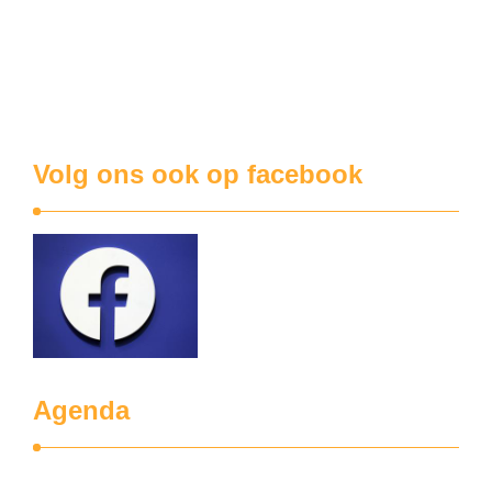
verschillende keren negatief in het nieuws. De vervuiling
aldaar van de bodem, het grondwater en de eieren met de
chemische stof PFAS bracht zelfs de Vlaamse regering in
diskrediet. Oorzaak van alle ellende was de 3M-fabriek.
PFAS is eigenlijk een verzameling van stoffen …
Volg ons ook op facebook
Agenda