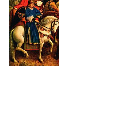
wijkcentrum
64ste fancy fair in de Koekuit: de traditie is springlevend
Zoals de traditie het voorschrijft vond tijdens het laatste
weekeind van juni de jaarlijkse fancy fair op de Koekuit
plaats. Dit gebeurde al voor de vierenzestigste keer. De
organisatoren weten de succesformule uit de vroegere tijden
te combineren met nieuwe verfrissende activiteiten. Dat
wordt gewaardeerd door de buurtbewoners en mensen …