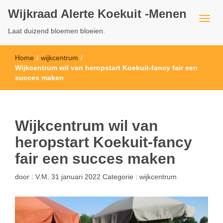
Wijkraad Alerte Koekuit -Menen
Laat duizend bloemen bloeien.
Home
/
wijkcentrum
/
Wijkcentrum wil van heropstart Koekuit-fancy fair een
succes maken
Wijkcentrum wil van
heropstart Koekuit-fancy
fair een succes maken
door :
V.M.
31 januari 2022
Categorie :
wijkcentrum