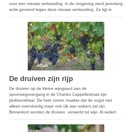
voor een nieuwe verkaveling. In de omgeving werd jarenlang
actie gevoerd tegen deze nieuwe verkaveling. Ze ligt in
overstromingsgebied, de ontsluiting via de smalle Charles …
milieu
De druiven zijn rijp
De druiven op de kleine wijngaard aan de
spoorwegovergang in de Charles Cappellestraat zijn
plukkensklaar. De hete zomer maakte dat de oogst niet
alleen overvloedig maar ook rijk aan suikers zal zijn.
Binnenkort worden de druiven verwerkt tot wijn. Al sedert
1998 experimenteert Peter Vandamme uit de Hogeweg met
verschillende soorten …