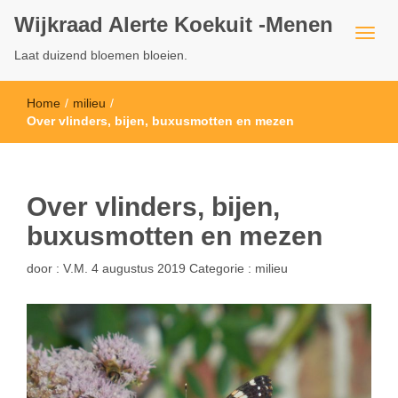
Wijkraad Alerte Koekuit -Menen
Laat duizend bloemen bloeien.
Home
/
milieu
/
Over vlinders, bijen, buxusmotten en mezen
Over vlinders, bijen,
buxusmotten en mezen
door :
V.M.
4 augustus 2019
Categorie :
milieu