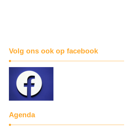
Zwijndrecht, bij Antwerpen maar dan aan de linkeroever van
de Schelde, is een milieuschandaal losgebarsten. De grond
is er vervuild met een kankerverwekkende stof die blijft
zitten. ‘We mogen de eieren van onze eigen scharrelkippen
niet meer eten’, jammeren …
Volg ons ook op facebook
Agenda