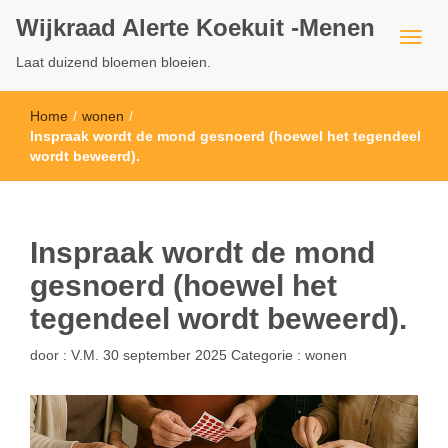
Wijkraad Alerte Koekuit -Menen
Laat duizend bloemen bloeien.
Home
/
wonen
/
Inspraak wordt de mond gesnoerd (hoewel het tegendeel
wordt beweerd).
Inspraak wordt de mond
gesnoerd (hoewel het
tegendeel wordt beweerd).
door :
V.M.
30 september 2025
Categorie :
wonen