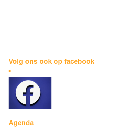
De Donald Trumpstraat (de nieuw verkaveling op de hoek
van de Charles Cappellestraat en de Lageweg) nadert haar
voltooiing. De nutsleidingen liggen er, de verlichtingspalen
staan er. Waarlijk, dit wordt een parel aan de kroon van het
Menense woonbestand. Meer nog, we staan hier voor een
nieuw hoogstandje van de …
Volg ons ook op facebook
Agenda