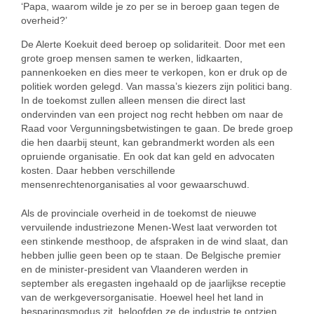
‘Papa, waarom wilde je zo per se in beroep gaan tegen de
overheid?’
De Alerte Koekuit deed beroep op solidariteit. Door met een
grote groep mensen samen te werken, lidkaarten,
pannenkoeken en dies meer te verkopen, kon er druk op de
politiek worden gelegd. Van massa’s kiezers zijn politici bang.
In de toekomst zullen alleen mensen die direct last
ondervinden van een project nog recht hebben om naar de
Raad voor Vergunningsbetwistingen te gaan. De brede groep
die hen daarbij steunt, kan gebrandmerkt worden als een
opruiende organisatie. En ook dat kan geld en advocaten
kosten. Daar hebben verschillende
mensenrechtenorganisaties al voor gewaarschuwd.
Als de provinciale overheid in de toekomst de nieuwe
vervuilende industriezone Menen-West laat verworden tot
een stinkende mesthoop, de afspraken in de wind slaat, dan
hebben jullie geen been op te staan. De Belgische premier
en de minister-president van Vlaanderen werden in
september als eregasten ingehaald op de jaarlijkse receptie
van de werkgeversorganisatie. Hoewel heel het land in
besparingsmodus zit, beloofden ze de industrie te ontzien.