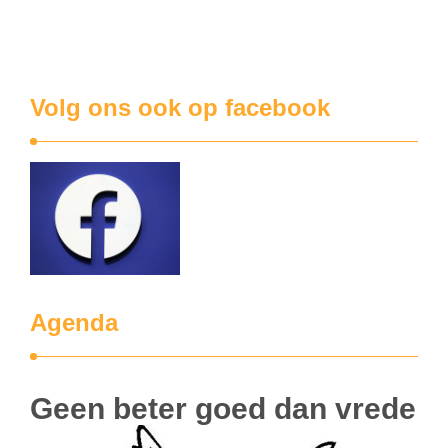
behoorlijk wat lawaai. Soms hangt de geur van gefrituurde
kippenspecialiteiten tot ver in de Lageweg. …
Volg ons ook op facebook
Agenda
Geen beter goed dan vrede