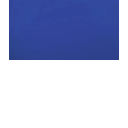
SIMILAR NEWS
wonen
Inspraak wordt de mond gesnoerd (hoewel het tegendeel wordt beweerd).
Van onze volger de h. V. uit M. kregen we volgende kritische
brief. Hij is een beetje moeilijk, maar het moet niet allemaal