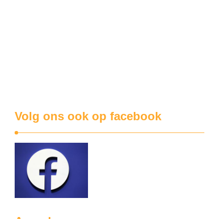
Fantastische 63ste(!) editie van Koekuit-fancy fair
Wie beweerde daar dat de mensen de moeite niet meer
doen om uit hun huis komen? Dat ze liever voor de buis
zitten te kijken naar de Ronde van Frankrijk of het Europees
Kampioenschap Voetbal? De fancy fair op de Koekuit
bewees met glans het tegendeel. De standplaatsen voor de
…
Volg ons ook op facebook