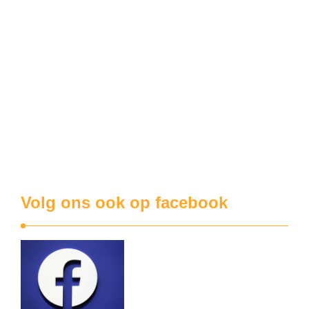
…
wijkcentrum
Fancyfair Koekuit kreunt onder de hitte
Het organiserend comité van de fancyfair hoopte op mooie
weer, en misschien hebben ze wel eieren naar de Arme
Klaren gebracht. Maar het zullen dan geforceerde
exemplaren zijn geweest. Al op zaterdag was het voor de
rommelmarkt behoorlijk heet en ‘s avonds zaten de meeste
kaarters buiten. Op zondagmorgen konden …
Volg ons ook op facebook