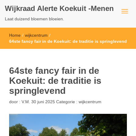
Wijkraad Alerte Koekuit -Menen
Laat duizend bloemen bloeien.
Home
/
wijkcentrum
/
64ste fancy fair in de Koekuit: de traditie is springlevend
64ste fancy fair in de
Koekuit: de traditie is
springlevend
door :
V.M.
30 juni 2025
Categorie :
wijkcentrum