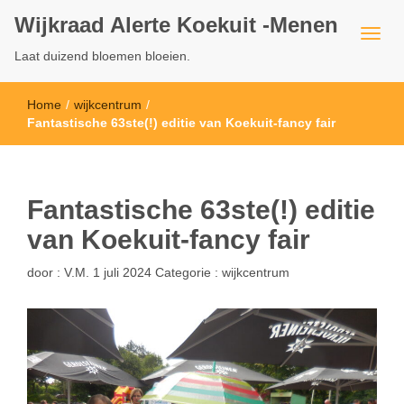
Wijkraad Alerte Koekuit -Menen
Laat duizend bloemen bloeien.
Home
/
wijkcentrum
/
Fantastische 63ste(!) editie van Koekuit-fancy fair
Fantastische 63ste(!) editie
van Koekuit-fancy fair
door :
V.M.
1 juli 2024
Categorie :
wijkcentrum