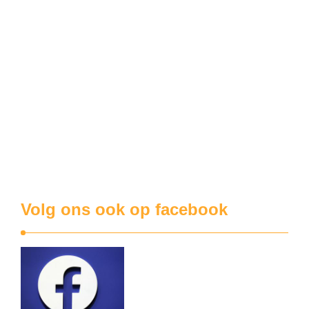
Alle wijkbewoners zijn op maandag 21 december en vrijdag
27 december van 17.30 u …
wijkcentrum
Fancyfair Koekuit kreunt onder de hitte
Het organiserend comité van de fancyfair hoopte op mooie
weer, en misschien hebben ze wel eieren naar de Arme
Klaren gebracht. Maar het zullen dan geforceerde
exemplaren zijn geweest. Al op zaterdag was het voor de
rommelmarkt behoorlijk heet en ‘s avonds zaten de meeste
kaarters buiten. Op zondagmorgen konden …
Volg ons ook op facebook