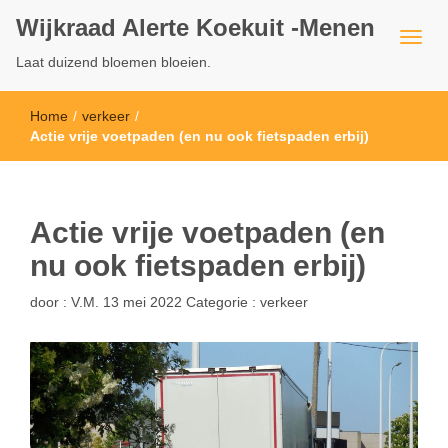
Wijkraad Alerte Koekuit -Menen
Laat duizend bloemen bloeien.
Home
/
verkeer
/
Actie vrije voetpaden (en nu ook fietspaden erbij)
Actie vrije voetpaden (en
nu ook fietspaden erbij)
door :
V.M.
13 mei 2022
Categorie :
verkeer