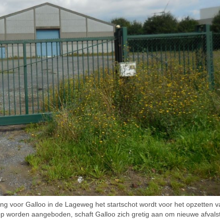
ing voor Galloo in de Lageweg het startschot wordt voor het opzetten 
oop worden aangeboden, schaft Galloo zich gretig aan om nieuwe afvals