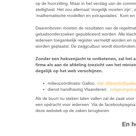
op de hoorzitting. Maar in het verslag van de comm
stelligheid. Het zou allemaal ‘mogelijk moeten zijn’, 
‘mathematische modellen en extrapolaties’. Kom en z
Daarenboven moeten de resultaten van de regelmati
geluidsonderzoeken gepubliceerd worden. Alle klac
iedereen toegankelijk register vermeldt worden en 
worden geplaatst. De zwijgcultuur wordt doorbroken
Zonder een heksenjacht te ontketenen, zal het a
firma als aan de afdeling toezicht van het minis
degelijk op het web verschijnen.
milieucoördinator Galloo:
stijn.libbrecht@gall
dienst handhaving Vlaanderen:
omgevingsins
Als de buurt nu steken laten vallen zal de zaak voo
een opdracht voor iedereen. Via de facebookpagina 
deze webstek op de zaken terugkeren.
En h