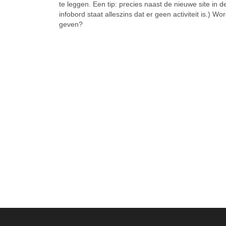
te leggen. Een tip: precies naast de nieuwe site in
infobord staat alleszins dat er geen activiteit is.)
geven?
SIMILAR NEWS
Grensland
Gren
Oude wonden weer opgereten en lessen voor de toekomst
Op de televisiezender Canvas werden
Vorige
vorige zondag de eerste drie
woensd
afleveringen van de bekroonde
heel M
Nederlandse minireeks ‘Rampvlucht’
vervui
vertoond. In de reeks wordt rond het
Op ons
neerstorten van een Israëlisch vliegtuig
grensl
op het Amsterdamse wooncomplex
zelfs k
Bijlmermeer (1992) een fictief verhaal
dat is
geweven. Wat heeft de Koekuit in
weg. H
Menen met die serie te maken? …