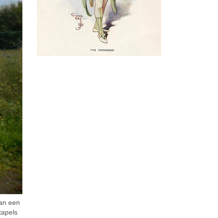
van een
tapels