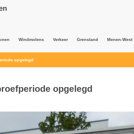
nen
onen
Windmolens
Verkeer
Grensland
Menen-West
periode opgelegd
proefperiode opgelegd