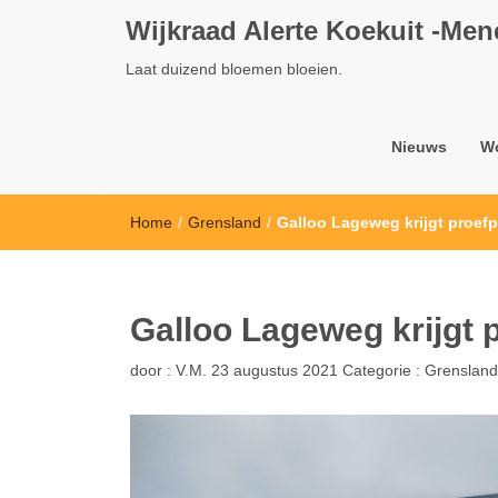
Wijkraad Alerte Koekuit -Me
Laat duizend bloemen bloeien.
Nieuws
W
Home
/
Grensland
/
Galloo Lageweg krijgt proef
Galloo Lageweg krijgt 
door :
V.M.
23 augustus 2021
Categorie :
Grensland