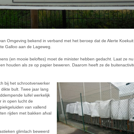
 van Omgeving bekend in verband met het beroep dat de Alerte Koekuit
ite Galloo aan de Lageweg.
ens (en mooie beloftes) moet de minister hebben gedacht. Laat ze n
nnen houden als ze op papier beweren. Daarom heeft ze de buitenactivit
h bij het schrootverwerker
dikte bult. Twee jaar lang
ddempende luifel werkelijk
r in open lucht de
piekgeluiden van vallend
iten rijden met bakken afval
astieken glimlach beweerd