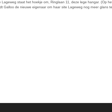
 de Lageweg staat het hoekje om, Ringlaan 11, deze lege hangar. (Op he
 Wordt Galloo de nieuwe eigenaar om haar site Lageweg nog meer glans t
sland
Grensland
Weer nachtlawaai uit de vervuilende industriezone Grensland: wanneer gaan ze eindelijk normaal doen? EN HET WORDT MISSCHIEN NOG ERGER!
 week, zeker in de nacht van
Vorig jaar kwam de Antwerpse
ag op donderdag, klonk er over
gemeente Zwijndrecht verschille
enen weer kabaal vanuit de
keren negatief in het nieuws. De
lende industriezone Grensland.
vervuiling aldaar van de bodem, 
 meldpunt
grondwater en de eieren met de
andlawaai@telenet.be kregen we
chemische stof PFAS bracht zelf
lachten uit de wijk Ons Dorp, en
Vlaamse regering in diskrediet.
 toch een meer dan een kilometer
Oorzaak van alle ellende was d
oe is het mogelijk dat …
fabriek. PFAS is eigenlijk een
verzameling van stoffen …