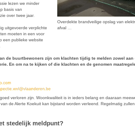
issie lezen we minder
op basis van
ie over twee jaar.
Overdekte brandveilige opslag van elekt
g uitgevoerde verplichte
afval …
hten moeten in een voor
op een publieke website
.
an de buurtbewoners zijn om klachten tijdig te melden zowel aan
terie. En om na te kijken of die klachten en de genomen maatregel
oo.com
pectie.wvl@vlaanderen.be
r goed verloren zijn. Woonkwaliteit is in ieders belang en daaraan mee
van de Alerte Koekuit kan bijstand worden verleend. Regelmatig zullen
et stedelijk meldpunt?