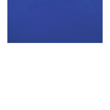
SIMILAR NEWS
Grensland
Oude wonden weer opgereten en lessen voor de toekomst
Op de televisiezender Canvas werden vorige zondag de
eerste drie afleveringen van de bekroonde Nederlandse
minireeks ‘Rampvlucht’ vertoond. In de reeks wordt rond het
neerstorten van een Israëlisch vliegtuig op het Amsterdamse
wooncomplex Bijlmermeer (1992) een fictief verhaal