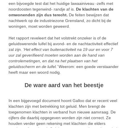
een bijvoegde test dat het huidige lawaainiveau -zelfs met
noordoosten tegenwind- randje af is.
De klachten van de
omwonenden zijn dus terecht.
De feiten bewijzen dat
nachtwerk op de industriezone Grensland, zo dicht bij de
woningen, moet worden geweerd.
Het rapport reveleert dat het volstrekt onzeker is of de
geluidswerende luifel bij avond- en de nachtactiviteit effectief
zal zijn. ‘
Het effect van buitenactiviteit na 19 uur en voor 7
uur zal geverifieerd moeten worden aan de hand van
controlemetingen, en dat na het plaatsen van het
geluidsscherm en de luifel.’
Weerom: een goede verstaander
heeft maar een woord nodig.
De ware aard van het beestje
In een bijgevoegd document hoont Galloo dat er recent veel
klachten zijn met betrekking tot geluid. Men brengt de
toegenomen klachten in verband hun nieuwe aanvraag. De
cijfers die daarbij opgegeven worden zijn niet correct. Ze
houden verder geen rekening met klachten die elders