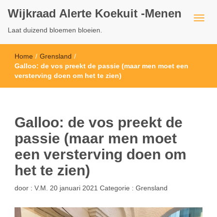
Wijkraad Alerte Koekuit -Menen
Laat duizend bloemen bloeien.
Home
/
Grensland
/
Galloo: de vos preekt de passie (maar men moet een
versterving doen om het te zien)
Galloo: de vos preekt de
passie (maar men moet
een versterving doen om
het te zien)
door :
V.M.
20 januari 2021
Categorie :
Grensland