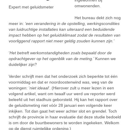
ingewonnen bij
omwonenden.
Expert met geluidsmeter
Het bureau dekt zich nog
meer in:
‘een verandering in de opstelling, werkingscondities
van luidruchtige installaties kan uiteraard een beduidende
impact hebben op het geluidsklimaat zodat de resultaten van
voorliggend rapport niet meer geldig zouden kunnen zijn.’
‘
Het betreft werkomstandigheden zoals bepaald door de
opdrachtgever op het ogenblik van de meting.’
Kunnen we
duidelijker zijn?
Verder schrijft men dat het onderzoek zich beperkte tot één
voormiddag en dat er noordoostenwind was, weg van de
woningen: ‘
niet ideaal
‘. (Hierover zult u meer lezen in een
volgend artikel, want om twaalf uur werd uw reporter werd
beleefd uit het stadhuis geborsteld. Hij kan het rapport over
de geluidsmeting niet vóór 28 januari een volgende keer
inkijken. Tot dan gaat het weer achter slot en grendel. Toch
schrijft de provincie in haar evaluatie dat deze studie bedoeld
is om door de buurtbewoners te worden ingekeken. Welkom
op de dienst ruimtelijke ordening.)