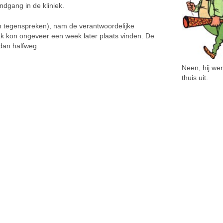
dgang in de kliniek.
ten tegenspreken), nam de verantwoordelijke
ak kon ongeveer een week later plaats vinden. De
dan halfweg.
Neen, hij we
thuis uit.
sland
Grensland
Weer nachtlawaai uit de vervuilende industriezone Grensland: wanneer gaan ze eindelijk normaal doen? EN HET WORDT MISSCHIEN NOG ERGER!
 week, zeker in de nacht van
Vorig jaar kwam de Antwerpse
ag op donderdag, klonk er over
gemeente Zwijndrecht verschille
enen weer kabaal vanuit de
keren negatief in het nieuws. De
lende industriezone Grensland.
vervuiling aldaar van de bodem, 
 meldpunt
grondwater en de eieren met de
andlawaai@telenet.be kregen we
chemische stof PFAS bracht zelf