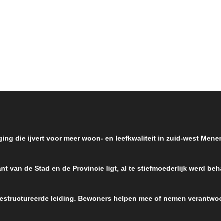
lachten uit de wijk Ons Dorp, en
Vlaamse regering in diskrediet.
 toch een meer dan een kilometer
Oorzaak van alle ellende was d
oe is het mogelijk dat …
fabriek. PFAS is eigenlijk een
verzameling van stoffen …
ging die ijvert voor meer woon- en leefkwaliteit in zuid-west Men
nt van de Stad en de Provincie ligt, al te stiefmoederlijk werd be
 gestructureerde leiding. Bewoners helpen mee of nemen verantwoo