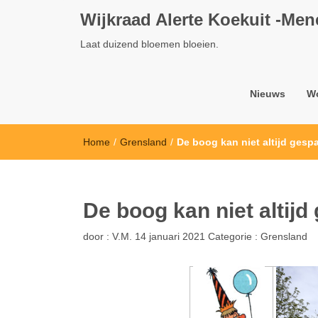
Wijkraad Alerte Koekuit -Me
Laat duizend bloemen bloeien.
Nieuws
W
Home
/
Grensland
/
De boog kan niet altijd ges
De boog kan niet altij
door :
V.M.
14 januari 2021
Categorie :
Grensland