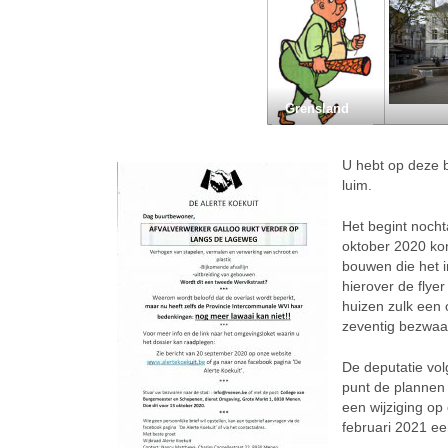
Grensland
U hebt op deze b
luim.
Het begint nocht
oktober 2020 kon
bouwen die het i
hierover de flye
huizen zulk een 
zeventig bezwaar
De deputatie vo
punt de plannen 
een wijziging op
februari 2021 ee