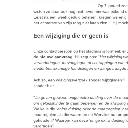
Op 7 januari zoc
wisten ze daar ook nog niet. Evenmin was bekend o
Eerst na een week geduld oefenen, kregen we enig n
het achterste van zijn tong niet laten zien… Hij m
Een wijziging die er geen is
Onze contactpersoon op het stadhuis is formeel:
er 
de nieuwe aanvraag.
Hij zegt ons: “
Het wijzigingsv
veranderingen, toevoegingen of schrappingen
van 
stedenbouwkundige handelingen en aangevraagde in
Ach zo, een wijzigingsverzoek zonder wijzigingen?!.
zonder bier.
“
Ze geven gewoon enige extra duiding over de maa
om geluidshinder te gaan beperken en de afwijking
Welke is die ‘
enige duiding over de maatregelen
‘ da
maatregelen als die waarmee de Wervikstraat prope
gehouden? Waarom kan deze
‘enige extra duiding’
verdragen?