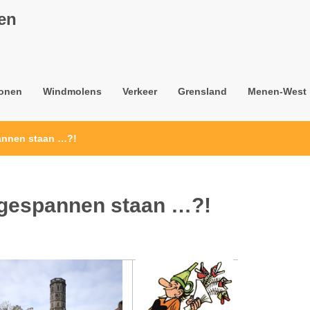
nen
onen
Windmolens
Verkeer
Grensland
Menen-West
pannen staan …?!
d gespannen staan …?!