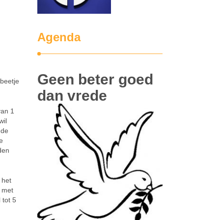
Agenda
Geen beter goed
beetje
dan vrede
van 1
wil
dde
e
den
 het
o met
 tot 5