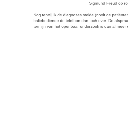
Sigmund Freud op ron
Nog terwijl ik de diagnoses stelde (nooit de patiën
baliebediende de telefoon dan toch over. De afspra
termijn van het openbaar onderzoek is dan al meer 
SIMILAR NEWS
Grensland
Gren
Oude wonden weer opgereten en lessen voor de toekomst
Op de televisiezender Canvas werden
Vorige
vorige zondag de eerste drie
woensd
afleveringen van de bekroonde
heel M
Nederlandse minireeks ‘Rampvlucht’
vervui
vertoond. In de reeks wordt rond het
Op ons
neerstorten van een Israëlisch vliegtuig
grensl