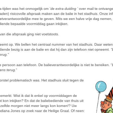
-tijden was het onmogelijk om ‘
de extra duiding ‘
over mail te ontvan
den) risicovolle afspraak maken aan de balie in het stadhuis. Onze in
tverantwoordelijke mee te geven. Mits we een halve vrije dag nemen,
diende bepaalde voormiddag gaan inkijken.
an die afspraak ging niet voetstoots.
eemt op. We bellen het centraal nummer van het stadhuis. Daar weten
iende bezig is aan de balie en dat hij dan zijn telefoon niet opneemt.
“
erug.”
 persoon aan telefoon. De balieverantwoordelijke is niet te bereiken. “
eens terug.
”
rstel problematisch was. Het stadhuis sluit tegen de
gemerkt. Wist ik dat ik enkel op voormiddagen de
t kon inkijken? En dat de baliebediende van thuis uit
dezelfde morgen niet meer langs kon komen!? Uw
ndiana Jones op zoek naar de Heilige Graal. Of neen: