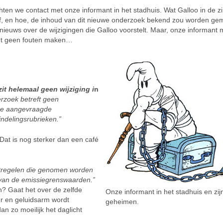
hten we contact met onze informant in het stadhuis. Wat Galloo in de z
f, en hoe, de inhoud van dit nieuwe onderzoek bekend zou worden ge
ieuws over de wijzigingen die Galloo voorstelt. Maar, onze informant 
ocht geen fouten maken…
zit helemaal geen wijziging i
n
erzoek betreft geen
de aangevraagde
delingsrubrieken.”
 Dat is nog sterker dan een café
tregelen die genomen worden
 van de emissiegrenswaarden.”
n? Gaat het over de zelfde
Onze informant in het stadhuis en zij
r en geluidsarm wordt
geheimen.
dan zo moeilijk het daglicht