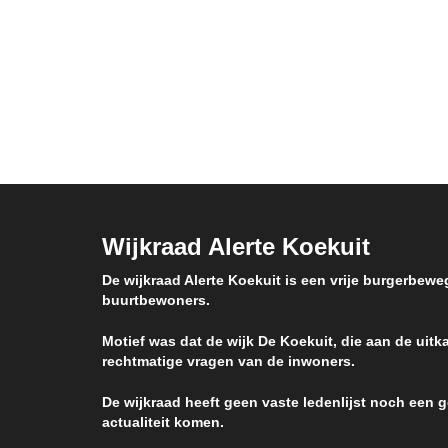
op het Amsterdamse wooncomplex
zelfs k
Bijlmermeer (1992) een fictief verhaal
dat is
geweven. Wat heeft de Koekuit in
weg. H
Menen met die serie te maken? …
Wijkraad Alerte Koekuit
De wijkraad Alerte Koekuit is een vrije burgerbewe
buurtbewoners.
Motief was dat de wijk De Koekuit, die aan de uitka
rechtmatige vragen van de inwoners.
De wijkraad heeft geen vaste ledenlijst noch een
actualiteit komen.