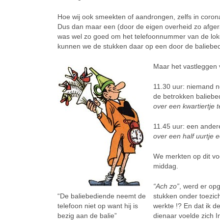
Hoe wij ook smeekten of aandrongen, zelfs in corona
Dus dan maar een (door de eigen overheid zo afgera
was wel zo goed om het telefoonnummer van de loke
kunnen we de stukken daar op een door de baliebe
Maar het vastleggen v
11.30 uur: niemand n
de betrokken baliebed
over een kwartiertje t
11.45 uur: een andere
over een half uurtje 
We merkten op dit voo
middag.
“Ach zo”
, werd er op
“De baliebediende neemt de
stukken onder toezich
telefoon niet op want hij is
werkte !? En dat ik 
bezig aan de balie”
dienaar voelde zich I