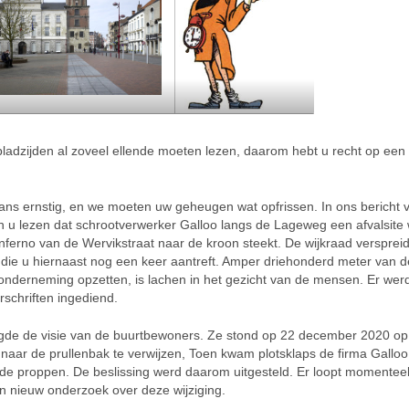
ladzijden al zoveel ellende moeten lezen, daarom hebt u recht op een 
ans ernstig, en we moeten uw geheugen wat opfrissen. In ons bericht 
 u lezen dat schrootverwerker Galloo langs de Lageweg een afvalsite 
nferno van de Wervikstraat naar de kroon steekt. De wijkraad versprei
r die u hiernaast nog een keer aantreft. Amper driehonderd meter van d
onderneming opzetten, is lachen in het gezicht van de mensen. Er wer
schriften ingediend.
lgde de visie van de buurtbewoners. Ze stond op 22 december 2020 op
naar de prullenbak te verwijzen, Toen kwam plotsklaps de firma Gallo
 de proppen. De beslissing werd daarom uitgesteld. Er loopt momenteel
n nieuw onderzoek over deze wijziging.