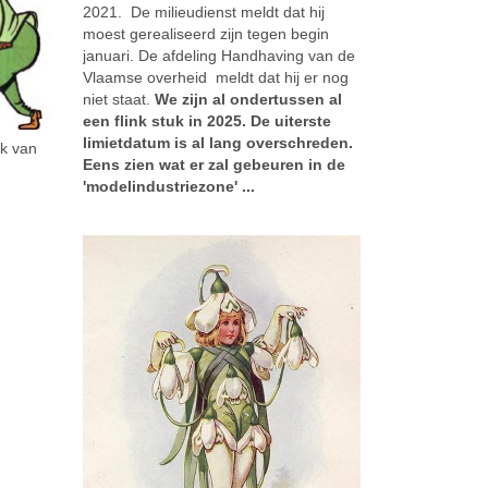
2021. De milieudienst meldt dat hij
moest gerealiseerd zijn tegen begin
januari. De afdeling Handhaving van de
Vlaamse overheid meldt dat hij er nog
niet staat.
We zijn al ondertussen al
een flink stuk in 2025. De uiterste
limietdatum is al lang overschreden.
rk van
Eens zien wat er zal gebeuren in de
'modelindustriezone' ...
Galloo zit met een PFAS-probeem
nde
het
s de