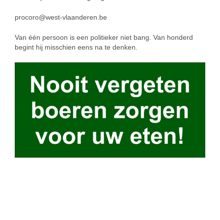
procoro@west-vlaanderen.be
Van één persoon is een politieker niet bang. Van honderd
begint hij misschien eens na te denken.
SIMILAR NEWS
Menen West