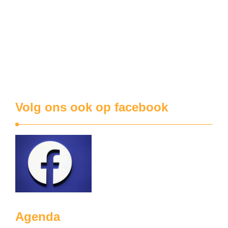
Op onze facebookpagina kon u het al lezen: er loopt
momenteel een openbaar onderzoek over het vervangen
van de rotonde in de Ieperstraat door een kruispunt met
verkeerslichten. Die aanpassing wordt het voorgeborchte
van de nieuwe vervuilende industriezone Menen West. Wat
moeten we hiermee aan? Als we ten einde raad …
Volg ons ook op facebook
Agenda