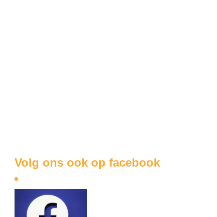
besliste hij dat de N58 deels mag verbreed worden tot een
viervaksbaan. We spreken over het stuk tussen de snelweg
A19 (afrit Menen West) …
Menen West
Professor dr. ir. Mi Xi-Sau: “Openbaar onderzoek over nieuwe verkeerslichten in de Ieperstraat is een farce”
Op onze facebookpagina kon u het al lezen: er loopt
momenteel een openbaar onderzoek over het vervangen
van de rotonde in de Ieperstraat door een kruispunt met
verkeerslichten. Die aanpassing wordt het voorgeborchte
van de nieuwe vervuilende industriezone Menen West. Wat
moeten we hiermee aan? Als we ten einde raad …
Volg ons ook op facebook