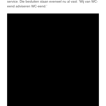
service. Die besluiten staan evenwel nu al vast: ‘Wij van WC-
eend adviseren WC-eend.’