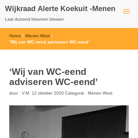
Wijkraad Alerte Koekuit -Menen
Laat duizend bloemen bloeien.
Home
/
Menen West
/
‘Wij van WC-eend adviseren WC-eend’
‘Wij van WC-eend
adviseren WC-eend’
door :
V.M.
12 oktober 2020
Categorie :
Menen West