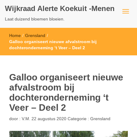
Wijkraad Alerte Koekuit -Menen
Laat duizend bloemen bloeien.
Home
/
Grensland
/
Galloo organiseert nieuwe afvalstroom bij
dochteronderneming ‘t Veer – Deel 2
Galloo organiseert nieuwe
afvalstroom bij
dochteronderneming ‘t
Veer – Deel 2
door :
V.M.
22 augustus 2020
Categorie :
Grensland