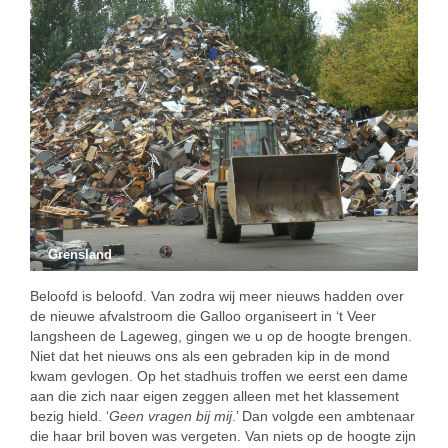
Grensland
Beloofd is beloofd. Van zodra wij meer nieuws hadden over
de nieuwe afvalstroom die Galloo organiseert in ‘t Veer
langsheen de Lageweg, gingen we u op de hoogte brengen.
Niet dat het nieuws ons als een gebraden kip in de mond
kwam gevlogen. Op het stadhuis troffen we eerst een dame
aan die zich naar eigen zeggen alleen met het klassement
bezig hield. ‘
Geen vragen bij mij
.’ Dan volgde een ambtenaar
die haar bril boven was vergeten. Van niets op de hoogte zijn