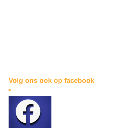
Grensland
Galloo zit met een PFAS-probeem
Vorig jaar kwam de Antwerpse gemeente Zwijndrecht
verschillende keren negatief in het nieuws. De vervuiling
aldaar van de bodem, het grondwater en de eieren met de
chemische stof PFAS bracht zelfs de Vlaamse regering in
diskrediet. Oorzaak van alle ellende was de 3M-fabriek.
PFAS is eigenlijk een verzameling van stoffen …
Volg ons ook op facebook