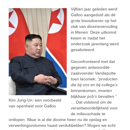
Vijftien jaar geleden werd
Galloo aangeduid als dé
grote boosdoener op het
vlak van dioxinevervuiling
in Menen. Deze uitkomst
kwam er nadat het
onderzoek jarenlang werd
gesaboteerd.
Geconfronteerd met dat
gegeven antwoordde
zaakvoerder Vandeputte
toen laconiek: “
producten
die bij ons en bij collega’s
binnenkomen, moeten
blijkbaar pcb’s bevatten.”
Kim Jung-Un: een voorbeeld
… Dat volstond om de
van openheid voor Galloo
verantwoordelijkheid voor
de milieuschade te
ontlopen. Waar is al die dioxine heen nu de opslag en
verwerkingsvolumes haast verdubbelden? Mogen we echt