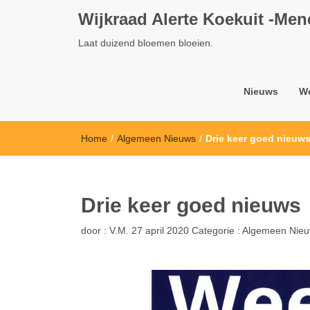
Wijkraad Alerte Koekuit -Me
Laat duizend bloemen bloeien.
Nieuws
W
Home
/
Algemeen Nieuws
/
Drie keer goed nieuw
Drie keer goed nieuws
door :
V.M.
27 april 2020
Categorie :
Algemeen Nie