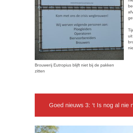
ni
be
af
ge
Ti
ui
br
ni
ee
Brouwerij Eutropius blijft niet bij de pakken
zitten
ee
lllll
Goed nieuws 3: ‘t Is nog al nie