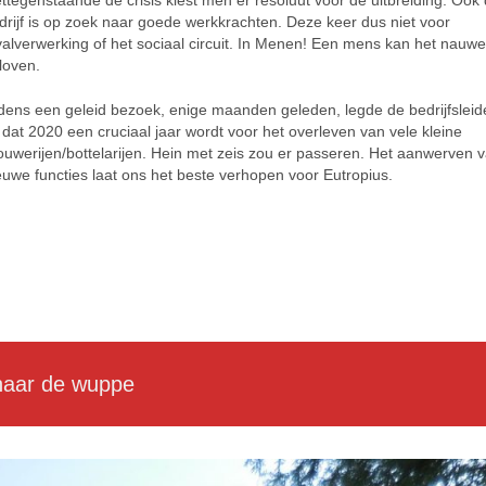
ettegenstaande de crisis kiest men er resoluut voor de uitbreiding. Ook 
drijf is op zoek naar goede werkkrachten. Deze keer dus niet voor
valverwerking of het sociaal circuit. In Menen! Een mens kan het nauwel
loven.
jdens een geleid bezoek, enige maanden geleden, legde de bedrijfsleid
t dat 2020 een cruciaal jaar wordt voor het overleven van vele kleine
ouwerijen/bottelarijen. Hein met zeis zou er passeren. Het aanwerven v
euwe functies laat ons het beste verhopen voor Eutropius.
ee
e
 naar de wuppe