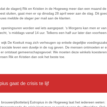
dat de slagerij Rik en Kristien in de Hogeweg meer dan een maand de
est sluiten, gaat men er op dinsdag 28 april weer aan de slag. Dit goe
euws meldde de slager per mail aan de klanten.
 openingsuren worden wel iets aangepast. ‘s Morgens kan men er van
recht, ‘s middags vanaf 14 uur. Telkens een half uur later dan voorheen
 wijk De Koekuit mag zich verheugen op enkele degelijke voedingszak
t sociale leven een duwtje in de rug geven. De mensen ontmoeten er e
 er ontstaat gemeenschapsgevoel. We moeten deze winkels koestere
nsen Rik en Kristien dan ook het beste toe.
s gaat de crisis te lijf
 brouwerij/bottelarij Eutropius in de Hogeweg laat het iedereen weten: