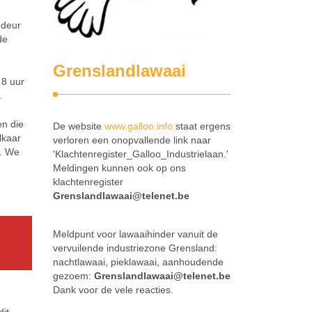
 deur
de
Grenslandlawaai
 8 uur
.
en die
De website
www.galloo.info
staat ergens
lkaar
verloren een onopvallende link naar
n. We
'Klachtenregister_Galloo_Industrielaan.'
Meldingen kunnen ook op ons
klachtenregister
Grenslandlawaai@telenet.be
Meldpunt voor lawaaihinder vanuit de
vervuilende industriezone Grensland:
nachtlawaai, pieklawaai, aanhoudende
gezoem:
Grenslandlawaai@telenet.be
Dank voor de vele reacties.