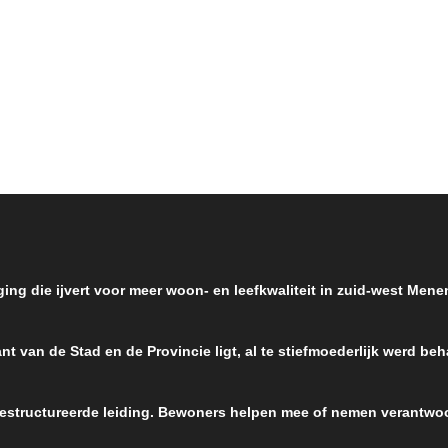
ens de corona ons stamcafé
We gebruiken niet graag grote 
ige tijd gesloten is, en de
maar het moet gezegd: 2020 wor
ak met de directeur van VOKA in
jaar van de waarheid voor de Koe
amse club De Warande is
Als alles volgens plan verloopt, w
teld, vonden we de tijd om onze
het najaar, achter de huizen in d
nbus te legen. Zonde van al dat
Lageweg, de derde windmolen
dat we zo lang links lieten
gebouwd. Nog voor de grote vak
. Burgers waken …
worden de twee bestaande wind
uitgerust …
ging die ijvert voor meer woon- en leefkwaliteit in zuid-west Men
nt van de Stad en de Provincie ligt, al te stiefmoederlijk werd be
 gestructureerde leiding. Bewoners helpen mee of nemen verantwoo