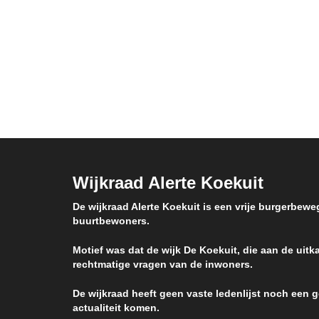
Van verschillende kanten krijgen we
Nu weg
nieuws aangeleverd. Waarvoor beste
voor en
dank. Gezien de plaats ontbreekt,
afspra
kunnen we niet alle berichten ten
de Vla
voeten uit behandelen. Wie nog niet
uitges
aan bod kwam, mag erop rekenen dat
brieve
zijn bericht ‘in de pijplijn zit’ en dat we
nieuws 
het, zoals de politiekers dat zeggen,
liggen
‘meenemen’. Ziehier …
Wijkraad Alerte Koekuit
De wijkraad Alerte Koekuit is een vrije burgerbewe
buurtbewoners.
Motief was dat de wijk De Koekuit, die aan de uitka
rechtmatige vragen van de inwoners.
De wijkraad heeft geen vaste ledenlijst noch een
actualiteit komen.