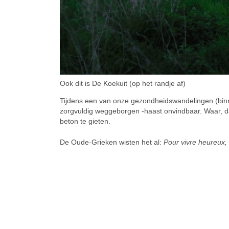
Ook dit is De Koekuit (op het randje af)
Tijdens een van onze gezondheidswandelingen (binne
zorgvuldig weggeborgen -haast onvindbaar. Waar, dat
beton te gieten.
De Oude-Grieken wisten het al:
Pour vivre heureux,
SIMILAR NEWS
Algemeen Nieuws
Alg
Gemengd nieuws
Uit 