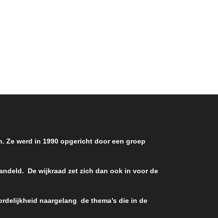
woorden
dt het
kuit.
ordt in
e
antie
molens
en. Ze werd in 1990 opgericht door een groep
handeld. De wijkraad zet zich dan ook in voor de
rdelijkheid naargelang de thema’s die in de