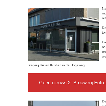
Na
mo
ni
De
te
De
he
en
we
Slagerij Rik en Kristien in de Hogeweg
ee
Goed nieuws 2: Brouwerij Eutropiu
De