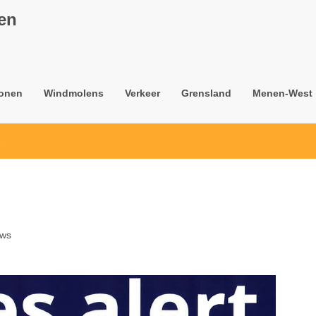
nen
onen
Windmolens
Verkeer
Grensland
Menen-West
s
uws