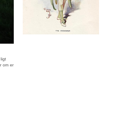
ligt
ar om er
2020 wordt een belangrijk jaar voor de Koekuit