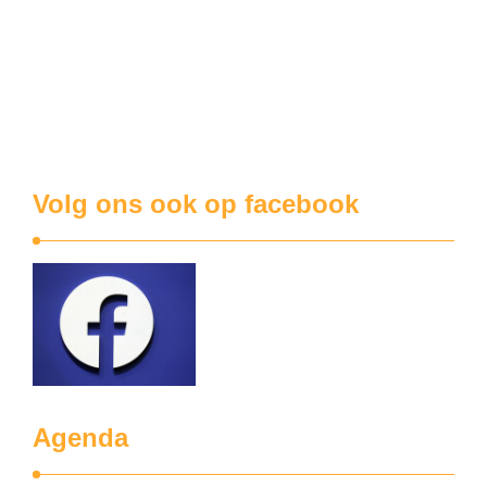
De firma Hofkip op de vervuilende industriezone Grensland
is geen onbekende voor de Alerte Koekuit. Enige jaren
geleden ging een moedige bewoner uit Betlehem in gesprek
met de directie over niet omkaste ventilatoren. Ze maakten
behoorlijk wat lawaai. Soms hangt de geur van gefrituurde
kippenspecialiteiten tot ver in de Lageweg. …
Volg ons ook op facebook
Agenda