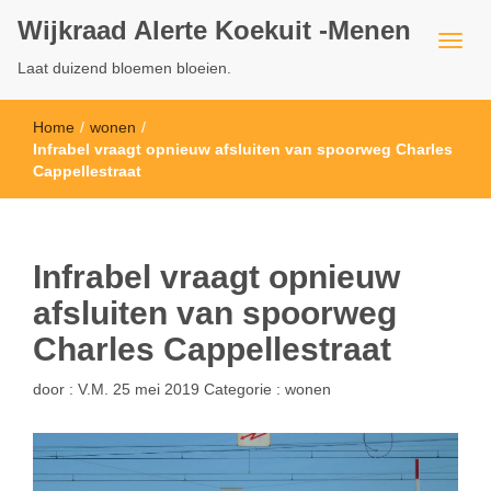
Wijkraad Alerte Koekuit -Menen
Laat duizend bloemen bloeien.
Home
/
wonen
/
Infrabel vraagt opnieuw afsluiten van spoorweg Charles
Cappellestraat
Infrabel vraagt opnieuw
afsluiten van spoorweg
Charles Cappellestraat
door :
V.M.
25 mei 2019
Categorie :
wonen