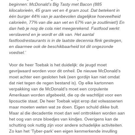
beginnen: McDonald’s Big Tasty met Bacon (885
kilocalorieën, 45 gram vet en 4 gram zout. Dat betekent in
één burger 44% van je aanbevolen dagelijkse hoeveelheid
calorieën, 77% van die aan vet en 67% van je zoutlimiet!) En
dan heb je nog de cola niet meegerekend. Fastfood werkt
verslavend en je wordt er dik van. Het aantal
fastfoodrestaurants is in de laatste decennia flink gestegen,
en daarmee ook de beschikbaarheid tot dit ongezonde
voedsel.’
Voor de heer Toebak is het duidelijk: de jeugd moet
gevrijwaard worden voor dit onheil. De nieuwe McDonald’s
moet achter een gesloten hek (een gordijn kan niet omdat
dat niet tegen de regen bestand is). Op elke kartonnen
verpakking van de McDonald’s moet een corpulente
Amerikaan worden afgebeeld, die op de wachtlijst voor een
liposuctie staat. De heer Toebak wijst erop dat volwassenen
maar moeten weten wat ze doen. Eigen schuld dikke bult.
Maar al die decadentie moet dan wel onttrokken worden aan
het oog van onze bloedjes van kindjes. Overigens kan de
schutting ook nuttig zijn voor andere schadelijke activiteiten.
Zo kan het ‘Tyber-park’ een eigen kenmerkende invulling