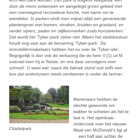
echt een park worden. Een park is volgens Wikipedia ‘
een
door de mens ontworpen en aangelegd groen gebied met
een overwegend recreatieve functie, met name om te
wandelen. In parken vindt men vrijwel altijd een gevarieerde
plantengroei met bomen, struiken, kruiden en grasland, en
verder vijvers, paden en stijlkenmerken zoals kunstwerken.
‘
Dat wordt het ‘Tyber-park’ zeker niet. Alleen het stadsbestuur
houdt nog vast aan de benaming ‘Tyber-park’. De
immobiliënmakelaars hebben het nu over de ‘Tyber-site’.
Begrijpelijk is dan ook de verbazing die de heer V.(1) uit M
overviel toen hij er fietste, en ons daar vervolgens over
schreef:
‘U weet wel: naast die fabriek stond ooit zelfs een
bos dat ondertussen reeds verdwenen is onder de tarmac
.’
ddd
Menenaars hebben de
slechte gewoonte om
wakker te schieten als het te
laat is. Het openbaar
onderzoek over het nieuwe
Citadelpark
filiaal van McDonald’s ligt al
een half jaar achter de