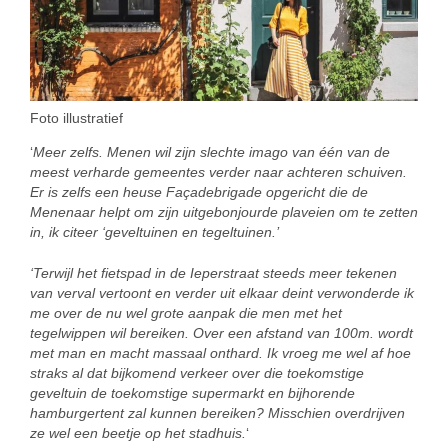
Foto illustratief
‘
Meer zelfs. Menen wil zijn slechte imago van één van de
meest verharde gemeentes verder naar achteren schuiven.
Er is zelfs een heuse Façadebrigade opgericht die de
Menenaar helpt om zijn uitgebonjourde plaveien om te zetten
in, ik citeer ‘geveltuinen en tegeltuinen.’
‘Terwijl het fietspad in de Ieperstraat steeds meer tekenen
van verval vertoont en verder uit elkaar deint verwonderde ik
me over de nu wel grote aanpak die men met het
tegelwippen wil bereiken. Over een afstand van 100m. wordt
met man en macht massaal onthard. Ik vroeg me wel af hoe
straks al dat bijkomend verkeer over die toekomstige
geveltuin de toekomstige supermarkt en bijhorende
hamburgertent zal kunnen bereiken? Misschien overdrijven
ze wel een beetje op het stadhuis.
‘