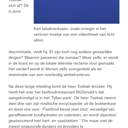
zich af? Dit
is pure
Een tabakverkoper: zoals vroeger in het
verloren hoekje van een videotheek van licht
allooi.
discriminatie, vindt hij. Er zijn toch nog andere gevaarlijke
dingen? Waarom passeren die zomaar? Meer zelfs: er wordt
in de krant en op de lokale televisie reclame voor gemaakt.
Het verderf wordt in Menen zelfs voorgesteld als de
reanimatie van een overbodig winkelcentrum.
Na deze lange inleiding komt de heer Toebak terzake. Hij
heeft het over het fastfoodrestaurant McDonald’s dat
aangekondigd is in het ‘Tyber-park’. De heer Toebak neemt
deel drie van zijn medische encyclopedie uit de boekenkast
en leest ons voor:
‘Fastfood bevat veel zout, verzadigd vet,
geraffineerde koolhydraten en calorieën, en wordt daardoor
geassocieerd met hart- en vaatziekten
.’ ‘
Om maar met de
meest ongezonde burgers en broodjes te