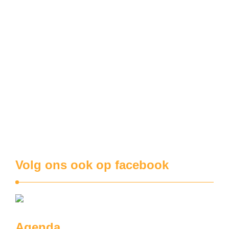
zeven uur, werd er bij mij aangebeld. Eerst aarzelde ik …
criminaliteit
EXCLUSIEF VOOR DE ALERTE KOEKUIT: de echte waarheid achter de brand tijdens Gent-Wevelgem
Met medewerking van onze correspondent in het peloton
Mathieu van der Poel. Waarom wint de heer Wout v. A. de
ene koers na de andere? Hij heeft toch ook maar twee
armen en twee benen? En kwam hij enige jaren geleden in
Pau niet zwaar ten val, waarna hij voor …
Volg ons ook op facebook
Agenda