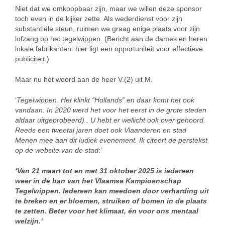
Niet dat we omkoopbaar zijn, maar we willen deze sponsor
toch even in de kijker zette. Als wederdienst voor zijn
substantiële steun, ruimen we graag enige plaats voor zijn
lofzang op het tegelwippen. (Bericht aan de dames en heren
lokale fabrikanten: hier ligt een opportuniteit voor effectieve
publiciteit.)
Maar nu het woord aan de heer V.(2) uit M.
‘
Tegelwippen. Het klinkt “Hollands” en daar komt het ook
vandaan. In 2020 werd het voor het eerst in de grote steden
aldaar uitgeprobeerd) . U hebt er wellicht ook over gehoord.
Reeds een tweetal jaren doet ook Vlaanderen en stad
Menen mee aan dit ludiek evenement. Ik citeert de perstekst
op de website van de stad
:’
‘Van 21 maart tot en met 31 oktober 2025 is iedereen
weer in de ban van het Vlaamse Kampioenschap
Tegelwippen. Iedereen kan meedoen door verharding uit
te breken en er bloemen, struiken of bomen in de plaats
te zetten. Beter voor het klimaat, én voor ons mentaal
welzijn.’