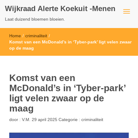
Wijkraad Alerte Koekuit -Menen
Laat duizend bloemen bloeien.
Home
/
criminaliteit
/
Komst van een McDonald’s in ‘Tyber-park’ ligt velen zwaar
op de maag
Komst van een
McDonald’s in ‘Tyber-park’
ligt velen zwaar op de
maag
door :
V.M.
29 april 2025
Categorie :
criminaliteit