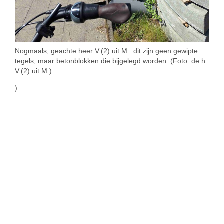
Nogmaals, geachte heer V.(2) uit M.: dit zijn geen gewipte
tegels, maar betonblokken die bijgelegd worden. (Foto: de h.
V.(2) uit M.)
)
SIMILAR NEWS
criminaliteit
Wortelsoepfraude in de Koekuit
Verschillende bronnen melden ons dat jeugdige oplichters in
de Koekuit van huis tot huis gingen om zogezegd wortelsoep
te verkopen voor het goede doel. Ziehier het verhaal van
mevr. V. uit M. “Op een donkere avond, het was al rond