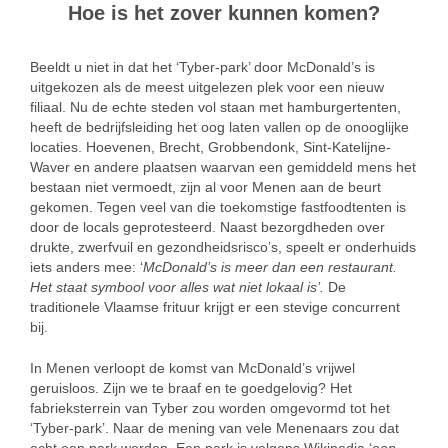
Hoe is het zover kunnen komen?
Beeldt u niet in dat het ‘Tyber-park’ door McDonald’s is
uitgekozen als de meest uitgelezen plek voor een nieuw
filiaal. Nu de echte steden vol staan met hamburgertenten,
heeft de bedrijfsleiding het oog laten vallen op de onooglijke
locaties. Hoevenen, Brecht, Grobbendonk, Sint-Katelijne-
Waver en andere plaatsen waarvan een gemiddeld mens het
bestaan niet vermoedt, zijn al voor Menen aan de beurt
gekomen. Tegen veel van die toekomstige fastfoodtenten is
door de locals geprotesteerd. Naast bezorgdheden over
drukte, zwerfvuil en gezondheidsrisco’s, speelt er onderhuids
iets anders mee: ‘
McDonald’s is meer dan een restaurant.
Het staat symbool voor alles wat niet lokaal is’.
De
traditionele Vlaamse frituur krijgt er een stevige concurrent
bij.
In Menen verloopt de komst van McDonald’s vrijwel
geruisloos. Zijn we te braaf en te goedgelovig? Het
fabrieksterrein van Tyber zou worden omgevormd tot het
‘Tyber-park’. Naar de mening van vele Menenaars zou dat