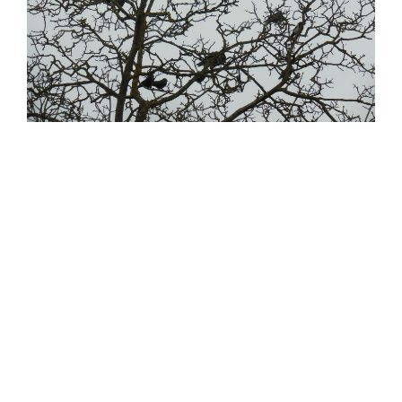
SIMILAR NEWS
natuur
Beter één bos in de hand dan tien in de lucht
Bij KW (De Krant van West-Vlaanderen, voorheen onze
geliefde Weekbode) werken ook moedige mensen. Zo heb je
daar redactrice Phebe Somers. Deze dame waagde het te
schrijven dat West-Vlaanderen in 2022 zes hectare bos
armer werd in vergelijking met het jaar ervoor. (2021 dus
voor zij die recent afstudeerden.) Omgerekend …