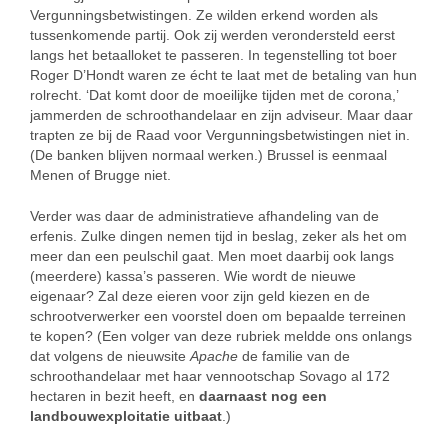
Vergunningsbetwistingen. Ze wilden erkend worden als
tussenkomende partij. Ook zij werden verondersteld eerst
langs het betaalloket te passeren. In tegenstelling tot boer
Roger D’Hondt waren ze écht te laat met de betaling van hun
rolrecht. ‘Dat komt door de moeilijke tijden met de corona,’
jammerden de schroothandelaar en zijn adviseur. Maar daar
trapten ze bij de Raad voor Vergunningsbetwistingen niet in.
(De banken blijven normaal werken.) Brussel is eenmaal
Menen of Brugge niet.
Verder was daar de administratieve afhandeling van de
erfenis. Zulke dingen nemen tijd in beslag, zeker als het om
meer dan een peulschil gaat. Men moet daarbij ook langs
(meerdere) kassa’s passeren. Wie wordt de nieuwe
eigenaar? Zal deze eieren voor zijn geld kiezen en de
schrootverwerker een voorstel doen om bepaalde terreinen
te kopen? (Een volger van deze rubriek meldde ons onlangs
dat volgens de nieuwsite
Apache
de familie van de
schroothandelaar met haar vennootschap Sovago al 172
hectaren in bezit heeft, en
daarnaast nog een
landbouwexploitatie
uitbaat
.)