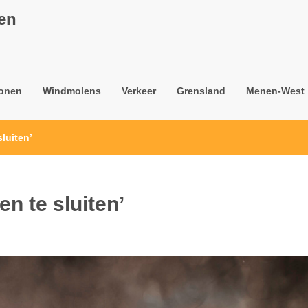
nen
onen
Windmolens
Verkeer
Grensland
Menen-West
luiten’
n te sluiten’