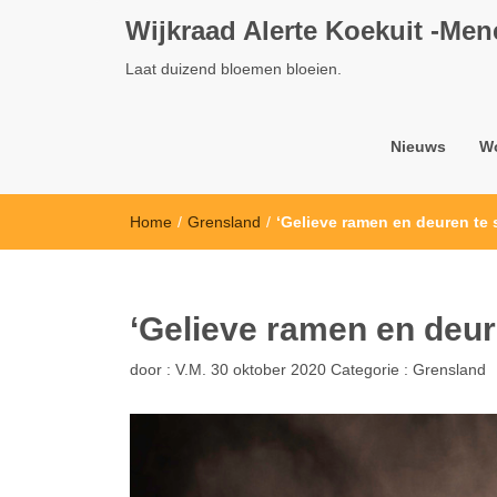
Wijkraad Alerte Koekuit -Me
Laat duizend bloemen bloeien.
Nieuws
W
Home
/
Grensland
/
‘Gelieve ramen en deuren te s
‘Gelieve ramen en deure
door :
V.M.
30 oktober 2020
Categorie :
Grensland