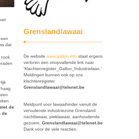
 van
Grenslandlawaai
j een
ws dat
De website
www.galloo.info
staat ergens
 rook
verloren een onopvallende link naar
geraden
'Klachtenregister_Galloo_Industrielaan.'
Meldingen kunnen ook op ons
klachtenregister
ijk
Grenslandlawaai@telenet.be
n haag.
 een
teken
Meldpunt voor lawaaihinder vanuit de
 met de
vervuilende industriezone Grensland:
n de
nachtlawaai, pieklawaai, aanhoudende
gezoem:
Grenslandlawaai@telenet.be
Dank voor de vele reacties.