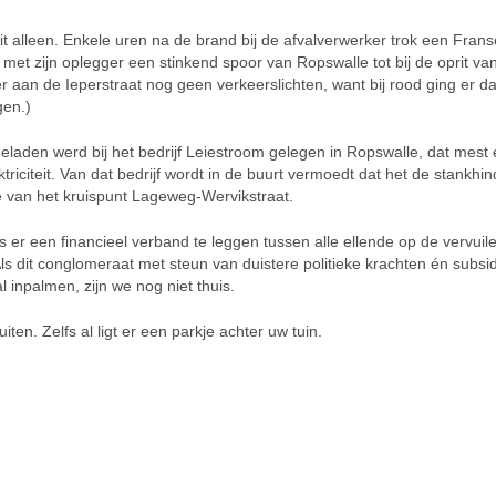
t alleen. Enkele uren na de brand bij de afvalverwerker trok een Frans
et zijn oplegger een stinkend spoor van Ropswalle tot bij de oprit va
r aan de Ieperstraat nog geen verkeerslichten, want bij rood ging er d
gen.)
eladen werd bij het bedrijf Leiestroom gelegen in Ropswalle, dat mest
triciteit. Van dat bedrijf wordt in de buurt vermoedt dat het de stankhin
e van het kruispunt Lageweg-Wervikstraat.
 er een financieel verband te leggen tussen alle ellende op de vervuil
ls dit conglomeraat met steun van duistere politieke krachten én subsi
inpalmen, zijn we nog niet thuis.
en. Zelfs al ligt er een parkje achter uw tuin.
sland
Grensland