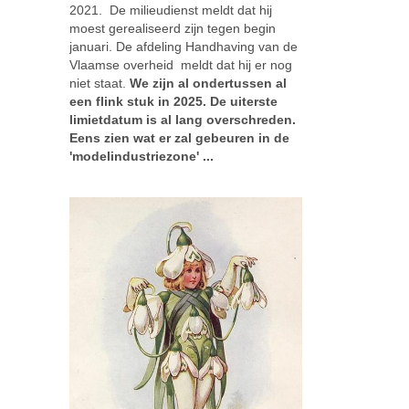
2021. De milieudienst meldt dat hij
Galloo zit met een PFAS-probeem
moest gerealiseerd zijn tegen begin
januari. De afdeling Handhaving van de
Vlaamse overheid meldt dat hij er nog
nde
niet staat.
We zijn al ondertussen al
een flink stuk in 2025. De uiterste
het
limietdatum is al lang overschreden.
Eens zien wat er zal gebeuren in de
s de
'modelindustriezone' ...
e 3M-