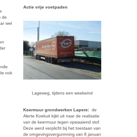
Actie vrije voetpaden
e
n de
aar wel
 en
der
ende
die ook
Lageweg, tijdens een weekeind
Keermuur grondwerken Lapere:
de
Alerte Koekuit kijkt uit naar de realisatie
van de keermuur tegen opwaaiend stof.
Deze werd verplicht bij het toestaan van
de omgevingsvergunnning van 8 januari