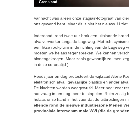
Grensland
Vannacht was alleen onze stagiair-fotograaf van dien
ons gewend bent. Maar dit is niet het nieuws. U ziet g
Inderdaad, rond twee uur brak een uitslaande brand u
afvalverwerker langs de Lageweg. Met licht cynisme 
een fikse rookpluim in de richting van de Lageweg
moeten we helaas tegenspreken. We kennen verschi
binnengekregen. Maar zoals gewoonlijk zal men zegge
in deze coronatijd.)
Reeds jaar en dag protesteert de wijkraad Alerte Ko
elektronisch afval, gevaarlijke plastics en ander afva
De klachten worden weggewuifd. Meer nog: zeer rec
aanvraag in om nog meer te stapelen. Ruim zesti
helaas onze hand in het vuur dat de uitbreidingen 
ellende rond de nieuwe industriezone Menen Wes
provinciale intercommunale WVI (die de gronden 