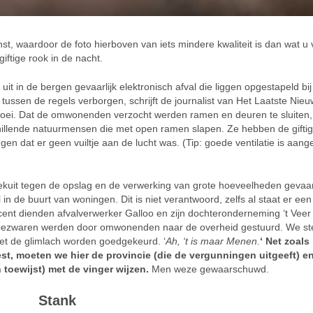
st, waardoor de foto hierboven van iets mindere kwaliteit is dan wat u
iftige rook in de nacht.
it in de bergen gevaarlijk elektronisch afval die liggen opgestapeld bi
tussen de regels verborgen, schrijft de journalist van Het Laatste Nieu
 woei. Dat de omwonenden verzocht werden ramen en deuren te sluiten,
llende natuurmensen die met open ramen slapen. Ze hebben de giftig
n dat er geen vuiltje aan de lucht was. (Tip: goede ventilatie is aan
ekuit tegen de opslag en de verwerking van grote hoeveelheden gevaarl
l in de buurt van woningen. Dit is niet verantwoord, zelfs al staat er ee
ent dienden afvalverwerker Galloo en zijn dochteronderneming ‘t Veer
g bezwaren werden door omwonenden naar de overheid gestuurd. We s
met de glimlach worden goedgekeurd. ‘
Ah, ‘t is maar Menen.
‘ Net zoals
t, moeten we hier de provincie (die de vergunningen uitgeeft) e
toewijst) met de vinger wijzen.
Men weze gewaarschuwd.
Stank