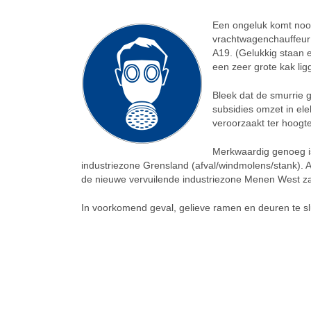
Een ongeluk komt nooi
vrachtwagenchauffeur m
A19. (Gelukkig staan e
een zeer grote kak lig
Bleek dat de smurrie g
subsidies omzet in elek
veroorzaakt ter hoogt
Merkwaardig genoeg is
industriezone Grensland (afval/windmolens/stank). A
de nieuwe vervuilende industriezone Menen West zal 
In voorkomend geval, gelieve ramen en deuren te sluit
SIMILAR NEWS
Grensland
Gren