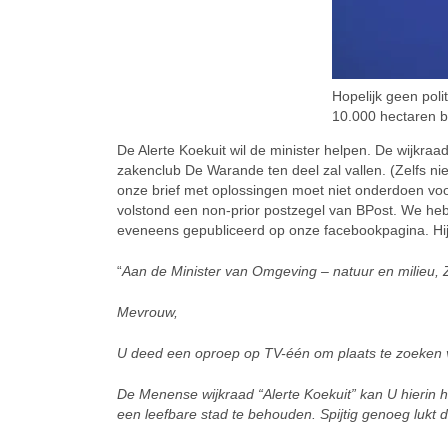
Hopelijk geen poli
10.000 hectaren 
De Alerte Koekuit wil de minister helpen. De wijkra
zakenclub De Warande ten deel zal vallen. (Zelfs ni
onze brief met oplossingen moet niet onderdoen voo
volstond een non-prior postzegel van BPost. We heb
eveneens gepubliceerd op onze facebookpagina. Hi
“
Aan de Minister van Omgeving – natuur en milieu, Z
Mevrouw,
U deed een oproep op TV-één om plaats te zoeken v
De Menense wijkraad “Alerte Koekuit” kan U hierin 
een leefbare stad te behouden. Spijtig genoeg lukt d