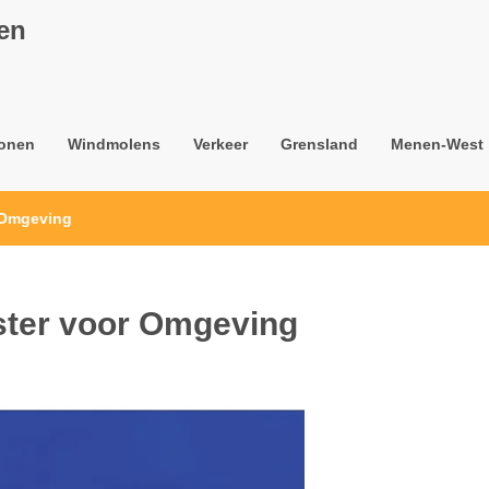
nen
onen
Windmolens
Verkeer
Grensland
Menen-West
r Omgeving
ister voor Omgeving