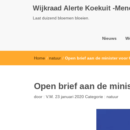
Wijkraad Alerte Koekuit -Me
Laat duizend bloemen bloeien.
Nieuws
W
Home
/
natuur
/
Open brief aan de minister voo
Open brief aan de min
door :
V.M.
23 januari 2020
Categorie :
natuur