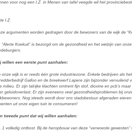
nen voor nog een I.Z. in Menen van tafel veegde wil het provinciebest
e I.Z.
ze argumenten worden gedragen door de bewoners van de wijk de “Ko
 “Alerte Koekuit” is bezorgd om de gezondheid en het welzijn van onze
deburgers.
j willen een eerste punt aanhalen:
 onze wijk is er reeds één grote industriezone. Enkele bedrijven als het
redderbedrijf Galloo en de breekwerf Lapere zijn bijzonder vervuilend 
s milieu. Er zijn talrijke klachten omtrent fijn stof, dioxine en pcb’s maa
er geluidoverlast. Er zijn eveneens veel gezondheidsproblemen bij onz
jkbewoners. Nog steeds wordt door ons stadsbestuur afgeraden eieren
oenten uit onze eigen tuin te consumeren!
n tweede punt dat wij willen
aanhalen:
1 volledig ontbost. Bij de heropbouw van deze “verwoeste gewesten”