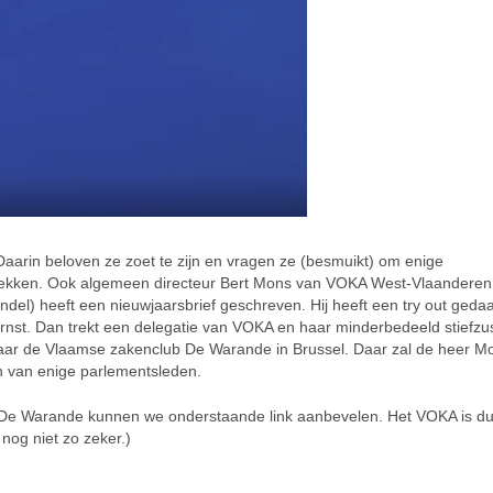
 Daarin beloven ze zoet te zijn en vragen ze (besmuikt) om enige
 trekken. Ook algemeen directeur Bert Mons van VOKA West-Vlaanderen
el) heeft een nieuwjaarsbrief geschreven. Hij heeft een try out geda
 ernst. Dan trekt een delegatie van VOKA en haar minderbedeeld stiefzu
naar de Vlaamse zakenclub De Warande in Brussel. Daar zal de heer Mo
an van enige parlementsleden.
b De Warande kunnen we onderstaande link aanbevelen. Het VOKA is dui
nog niet zo zeker.)