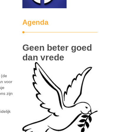
Agenda
Geen beter goed
dan vrede
 (de
an voor
sje
ns zijn
delijk