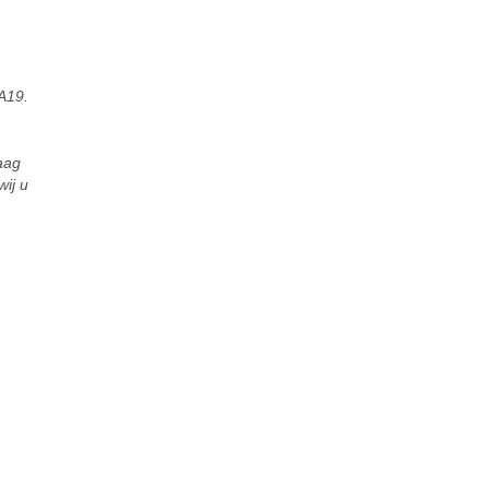
A19.
aag
ij u