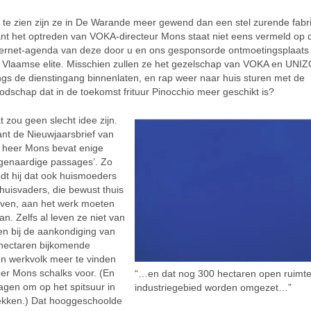
 te zien zijn ze in De Warande meer gewend dan een stel zurende fabr
nt het optreden van VOKA-directeur Mons staat niet eens vermeld op 
ternet-agenda van deze door u en ons gesponsorde ontmoetingsplaats
 Vlaamse elite. Misschien zullen ze het gezelschap van VOKA en UNIZ
ngs de dienstingang binnenlaten, en rap weer naar huis sturen met de
odschap dat in de toekomst frituur Pinocchio meer geschikt is?
t zou geen slecht idee zijn.
nt de Nieuwjaarsbrief van
 heer Mons bevat enige
igenaardige passages’. Zo
ndt hij dat ook huismoeders
 huisvaders, die bewust thuis
ijven, aan het werk moeten
an. Zelfs al leven ze niet van
gen bij de aankondiging van
d hectaren bijkomende
en werkvolk meer te vinden
eer Mons schalks voor. (En
“…en dat nog 300 hectaren open ruimte
wagen om op het spitsuur in
industriegebied worden omgezet…”
trekken.) Dat hooggeschoolde