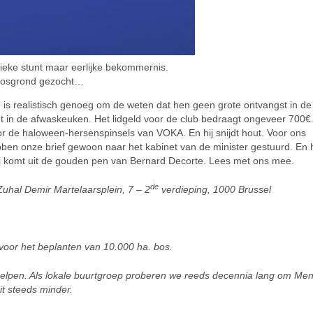
tieke stunt maar eerlijke bekommernis.
bosgrond gezocht…
ad is realistisch genoeg om de weten dat hen geen grote ontvangst in de
et in de afwaskeuken. Het lidgeld voor de club bedraagt ongeveer 700€
r de haloween-hersenspinsels van VOKA. En hij snijdt hout. Voor ons
ben onze brief gewoon naar het kabinet van de minister gestuurd. En h
j komt uit de gouden pen van Bernard Decorte. Lees met ons mee.
de
uhal Demir Martelaarsplein, 7 – 2
verdieping, 1000 Brussel
oor het beplanten van 10.000 ha. bos.
helpen. Als lokale buurtgroep proberen we reeds decennia lang om Men
it steeds minder.