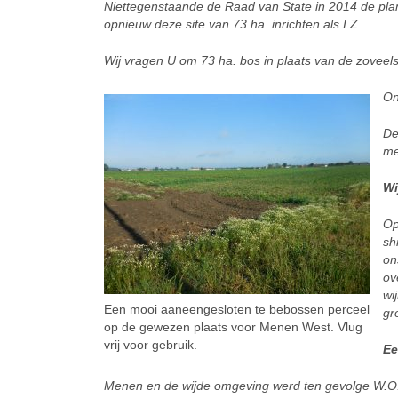
Niettegenstaande de Raad van State in 2014 de plan
opnieuw deze site van 73 ha. inrichten als I.Z.
Wij vragen U om 73 ha. bos in plaats van de zoveelst
On
De
me
Wi
Op
sh
on
ov
wi
Een mooi aaneengesloten te bebossen perceel
gr
op de gewezen plaats voor Menen West. Vlug
vrij voor gebruik.
Ee
Menen en de wijde omgeving werd ten gevolge W.O. 