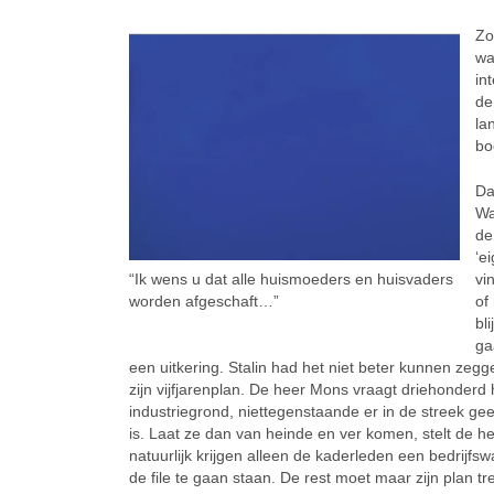
Zo
wa
in
de
la
bo
Da
Wa
de
‘e
“Ik wens u dat alle huismoeders en huisvaders
vi
worden afgeschaft…”
of
bl
ga
een uitkering. Stalin had het niet beter kunnen zeg
zijn vijfjarenplan. De heer Mons vraagt driehonder
industriegrond, niettegenstaande er in de streek ge
is. Laat ze dan van heinde en ver komen, stelt de h
natuurlijk krijgen alleen de kaderleden een bedrijfs
de file te gaan staan. De rest moet maar zijn plan 