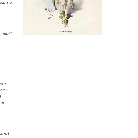
uur nu
ekuit”.
voor
r ook
e
 en
 werd