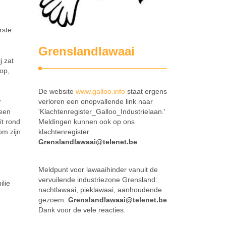
rste
Grenslandlawaai
j zat
op,
De website
www.galloo.info
staat ergens
r
verloren een onopvallende link naar
 een
'Klachtenregister_Galloo_Industrielaan.'
it rond
Meldingen kunnen ook op ons
om zijn
klachtenregister
Grenslandlawaai@telenet.be
Meldpunt voor lawaaihinder vanuit de
vervuilende industriezone Grensland:
ilie
nachtlawaai, pieklawaai, aanhoudende
gezoem:
Grenslandlawaai@telenet.be
Dank voor de vele reacties.