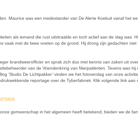
en. Maurice was een medestander van De Alerte Koekuit vanaf het ee
ten als iemand die rust uitstraalde en toch actief aan de slag was. Hi
ns vaak met de twee voeten op de grond. Hij drong zijn gedachten niet 
eger brandweerofficier en sprak zich dus met kennis van zaken uit ove
sitebeheerder van de Vriendenkring van Nierpatiënten. Tevens was hij
Blog ‘Studio De Lichtpakker’ vinden we het fotoverslag van onze activite
ndrukwekkende reportage over de Tyberfabriek. Klik volgende link aan 
=2875805
r onze gemeenschap in het algemeen heeft betekend, bieden we de fam