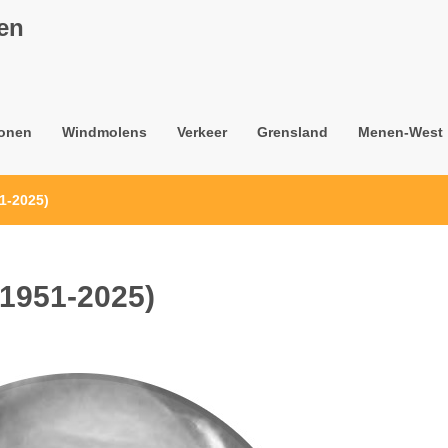
nen
onen
Windmolens
Verkeer
Grensland
Menen-West
1-2025)
1951-2025)