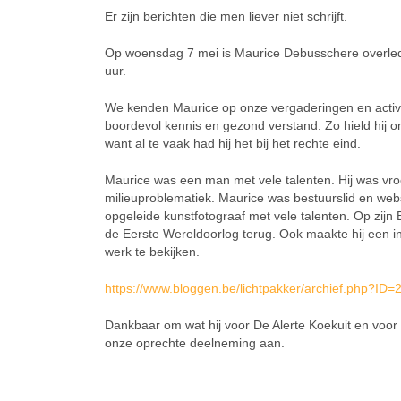
Er zijn berichten die men liever niet schrijft.
Op woensdag 7 mei is Maurice Debusschere overled
uur.
We kenden Maurice op onze vergaderingen en activitei
boordevol kennis en gezond verstand. Zo hield hij o
want al te vaak had hij het bij het rechte eind.
Maurice was een man met vele talenten. Hij was vro
milieuproblematiek. Maurice was bestuurslid en web
opgeleide kunstfotograaf met vele talenten. Op zijn 
de Eerste Wereldoorlog terug. Ook maakte hij een i
werk te bekijken.
https://www.bloggen.be/lichtpakker/archief.php?ID
Dankbaar om wat hij voor De Alerte Koekuit en voo
onze oprechte deelneming aan.