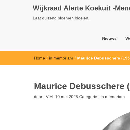
Wijkraad Alerte Koekuit -Me
Laat duizend bloemen bloeien.
Nieuws
W
Home
/
in memoriam
/
Maurice Debusschere (195
Maurice Debusschere (
door :
V.M.
10 mei 2025
Categorie :
in memoriam