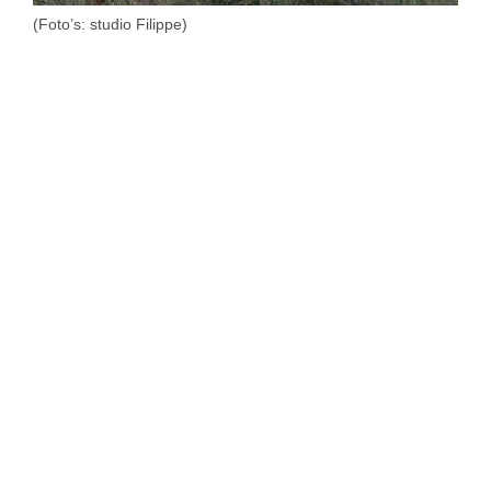
(Foto’s: studio Filippe)
SIMILAR NEWS
jeugd
Klaar voor de grote vakantie
In aanloop van de grote vakantie heeft het stadsbestuur op
verschillende plaatsen de speelpleintjes in het nieuw
gestoken. Ook het speelpleintje bij het lokaal van de scouts,
achter het wijkcentrum, werd onder handen genomen. Wat
er stond was verworden tot wrakhout. Maar voor de nieuwe
speeltuigen werden kosten nog moeite …
jeugd
Betlehem deze zomer weer speelstraat
Enkele dagen voor de zomervakantie voerden medewerkers