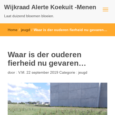
Wijkraad Alerte Koekuit -Menen
Laat duizend bloemen bloeien.
Home
/
jeugd
/
Waar is der ouderen fierheid nu gevaren…
Waar is der ouderen
fierheid nu gevaren…
door :
V.M.
22 september 2019
Categorie :
jeugd