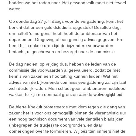
hadden we het raden naar. Het gewoon volk moet niet teveel
weten.
Op donderdag 27 juli, daags voor de vergadering, komt het
bericht dat er een geluidstudie is opgesteld! Dezelfde dag,
om halfelf ‘s morgens, heeft heeft de ambtenaar van het
departement Omgeving al een gunstig advies gegeven. En
heeft hij in enkele uren tijd de bijzondere voorwaarden
bedacht, uitgeschreven en bezorgd naar de commissie.
De dag nadien, op vrijdag dus, hebben de leden van de
commissie die voorwaarden al geëvalueerd, zodat ze met
kennis van zaken een hoorzitting kunnen leiden! Wat het
advies van de bijkomende commissievergadering zal zijn laat
zich duidelijk raden. Men schudt geen ambtenaren nodeloos
wakker. Er zijn nu eenmaal grenzen aan de welvoeglijkheid.
De Alerte Koekuit protesteerde met klem tegen die gang van
zaken: het is voor ons onmogelijk binnen de vierentwintig uur
een hoog technisch document van vele tientallen bladzijden
(inbegrepen de trucjes) te doorgronden, én daar
opmerkingen over te formuleren. Wij bezitten immers niet de