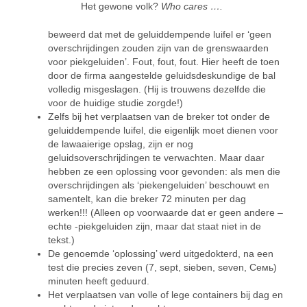
Het gewone volk?
Who cares ….
beweerd dat met de geluiddempende luifel er ‘geen
overschrijdingen zouden zijn van de grenswaarden
voor piekgeluiden’. Fout, fout, fout. Hier heeft de toen
door de firma aangestelde geluidsdeskundige de bal
volledig misgeslagen. (Hij is trouwens dezelfde die
voor de huidige studie zorgde!)
Zelfs bij het verplaatsen van de breker tot onder de
geluiddempende luifel, die eigenlijk moet dienen voor
de lawaaierige opslag, zijn er nog
geluidsoverschrijdingen te verwachten. Maar daar
hebben ze een oplossing voor gevonden: als men die
overschrijdingen als ‘piekengeluiden’ beschouwt en
samentelt, kan die breker 72 minuten per dag
werken!!! (Alleen op voorwaarde dat er geen andere –
echte -piekgeluiden zijn, maar dat staat niet in de
tekst.)
De genoemde ‘oplossing’ werd uitgedokterd, na een
test die precies zeven (7, sept, sieben, seven, Семь)
minuten heeft geduurd.
Het verplaatsen van volle of lege containers bij dag en