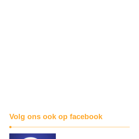
donderdag, klonk er over heel Menen weer kabaal vanuit de
vervuilende industriezone Grensland. Op ons meldpunt
grenslandlawaai@telenet.be kregen we zelfs klachten uit de
wijk Ons Dorp, en dat is toch een meer dan een kilometer
weg. Hoe is het mogelijk dat …
Grensland
Galloo zit met een PFAS-probeem
Vorig jaar kwam de Antwerpse gemeente Zwijndrecht
verschillende keren negatief in het nieuws. De vervuiling
aldaar van de bodem, het grondwater en de eieren met de
chemische stof PFAS bracht zelfs de Vlaamse regering in
diskrediet. Oorzaak van alle ellende was de 3M-fabriek.
PFAS is eigenlijk een verzameling van stoffen …
Volg ons ook op facebook