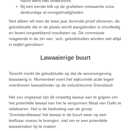
nacht werd niet onderzocht.
Bij een eerste blik op de grafieken ontwaarde onze
deskundige al onregelmatigheden.
Niet alleen wil men de twee jaar durende proef afvoeren, de
geluidstudie die in de plaats wordt aangeboden is onvolledig
en levert zorgwekkend resultaten op. De commissie
reageerde in de zin van: ‘ach, geluidstudies worden wel altijd
in twijfel getrokken’.
Lawaaierige buurt
Terecht merkt de geluidstudie op dat de woonomgeving
lawaaierig is. Momenteel voert het wijkcomité actie tegen
overdreven lawaaihinder op de industriezone Grensland.
Het zou ongepast zijn dit onwettig lawaai aan te grijpen om
het potentiële lawaai van het te vergunnen filiaal van Gallo te
relativeren. Het is de bedoeling van de groep
‘Grenslandlawaai’ het lawaai in de buurt weer op een
leefbaar niveau te brengen, niet om er een potentiële
lawaaimaker bij te maken.